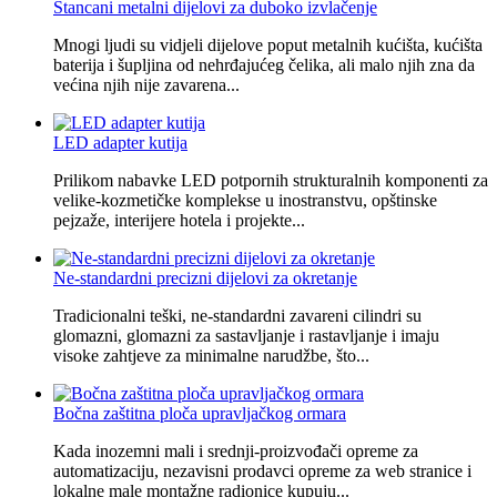
Štancani metalni dijelovi za duboko izvlačenje
Mnogi ljudi su vidjeli dijelove poput metalnih kućišta, kućišta
baterija i šupljina od nehrđajućeg čelika, ali malo njih zna da
većina njih nije zavarena...
LED adapter kutija
Prilikom nabavke LED potpornih strukturalnih komponenti za
velike-kozmetičke komplekse u inostranstvu, opštinske
pejzaže, interijere hotela i projekte...
Ne-standardni precizni dijelovi za okretanje
Tradicionalni teški, ne-standardni zavareni cilindri su
glomazni, glomazni za sastavljanje i rastavljanje i imaju
visoke zahtjeve za minimalne narudžbe, što...
Bočna zaštitna ploča upravljačkog ormara
Kada inozemni mali i srednji-proizvođači opreme za
automatizaciju, nezavisni prodavci opreme za web stranice i
lokalne male montažne radionice kupuju...