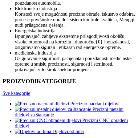
pouzdanost automobila.
Elektronska industrija
Koristeći svoje mogućnosti precizne obrade, iskustvo odabira,
procese površinske obrade i sistem kontrole kvaliteta, Mengqi
nudi prilagođena rješenja.
Energetska industrija
Ispunjavajući zahtjeve ekstremne prilagodljivosti okolišu,
visoke otpornosti na koroziju i dugoročne{0}}pouzdanosti,
osiguravamo siguran i efikasan rad energetske opreme.
medicinska industrija
Osiguravanje sigurnosti pacijenata i pouzdanosti medicinske
opreme u smislu preciznosti, sigurnosti i sterilnosti,
pokrivajući vrlo širok spektar primjena.
PROIZVODI
KATEGORIJE
Sve kategorije
Precizno nacrtani dijelovi
Precizni metalni
dijelovi za štancanje
Precizni CNC obrađeni
dijelovi
Dijelovi od lima