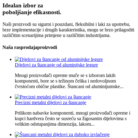
Idealan izbor za
poboljšanje efikasnosti.
Naši proizvodi su sigurni i pouzdani, fleksibilni i laki za upotrebu,
brze implementacije i drugih karakteristika, mogu se brzo prilagoditi
različitim scenarijima primjene u različitim industrijama.
Naša rasprodaja
proizvodi
Dijelovi za štancanje od aluminijske legure
Mnogi proizvođači opreme muče se s izborom lakih
komponenti, bore se s težinom čelika i nedovoljnom
čvrstoćom obične plastike. Štancani od aluminijumske...
Precizni metalni dijelovi za štancanje
Prilikom nabavke komponenti, mnogi proizvođači opreme i
kupci hardvera često se susreću sa žigosanim dijelovima s
velikim odstupanjima dimenzija, lakom...