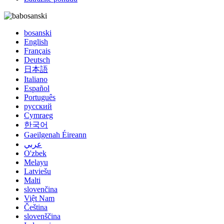
bosanski
bosanski
English
Français
Deutsch
日本語
Italiano
Español
Português
русский
Cymraeg
한국어
Gaeilgenah Éireann
عربي
O'zbek
Melayu
Latviešu
Malti
slovenčina
Việt Nam
Čeština
slovenščina