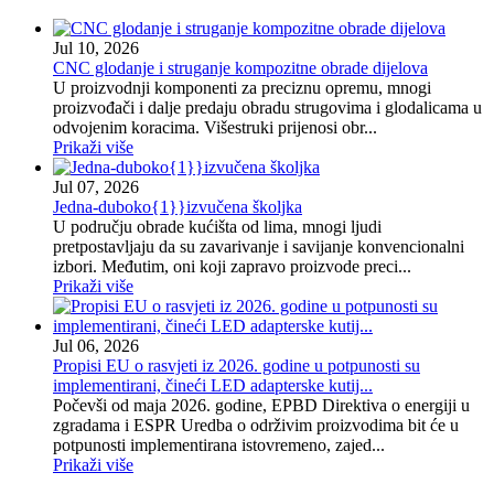
Jul 10, 2026
CNC glodanje i struganje kompozitne obrade dijelova
U proizvodnji komponenti za preciznu opremu, mnogi
proizvođači i dalje predaju obradu strugovima i glodalicama u
odvojenim koracima. Višestruki prijenosi obr...
Prikaži više
Jul 07, 2026
Jedna-duboko{1}}izvučena školjka
U području obrade kućišta od lima, mnogi ljudi
pretpostavljaju da su zavarivanje i savijanje konvencionalni
izbori. Međutim, oni koji zapravo proizvode preci...
Prikaži više
Jul 06, 2026
Propisi EU o rasvjeti iz 2026. godine u potpunosti su
implementirani, čineći LED adapterske kutij...
Počevši od maja 2026. godine, EPBD Direktiva o energiji u
zgradama i ESPR Uredba o održivim proizvodima bit će u
potpunosti implementirana istovremeno, zajed...
Prikaži više