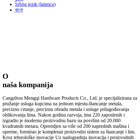
Srbija jezik (latinica)
বাংলা
O
naša kompanija
Cangzhou Mengqi Hardware Products Co., Ltd. je specijalizirana za
pružanje usluga kupcima na jednom mjestu-štancanje metala,
precizno crtanje, preciznu obradu metala i usluge prilagođavanja
oblikovanja lima. Nakon godina razvoja, ima 220 zaposlenih i
izgradio je modernu proizvodnu bazu na površini od 20.000
kvadratnih metara. Opremljen sa više od 200 naprednih mašina i
opreme, formirao je kompletan proizvodni sistem za štancanje i lim.
Kroz tehnološke inovacije Uz nadogradnju inovacija i proizvodnih