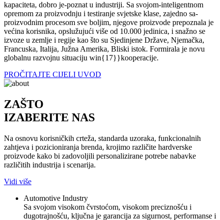
kapaciteta, dobro je-poznat u industriji. Sa svojom-inteligentnom
opremom za proizvodnju i testiranje svjetske klase, zajedno sa-
proizvodnim procesom sve boljim, njegove proizvode prepoznala je
većina korisnika, opslužujući više od 10.000 jedinica, i snažno se
izvoze u zemlje i regije kao što su Sjedinjene Države, Njemačka,
Francuska, Italija, Južna Amerika, Bliski istok. Formirala je novu
globalnu razvojnu situaciju win{17}}kooperacije.
PROČITAJTE CIJELI UVOD
ZAŠTO
IZABERITE NAS
Na osnovu korisničkih crteža, standarda uzoraka, funkcionalnih
zahtjeva i pozicioniranja brenda, krojimo različite hardverske
proizvode kako bi zadovoljili personalizirane potrebe nabavke
različitih industrija i scenarija.
Vidi više
Automotive Industry
Sa svojom visokom čvrstoćom, visokom preciznošću i
dugotrajnošću, ključna je garancija za sigurnost, performanse i