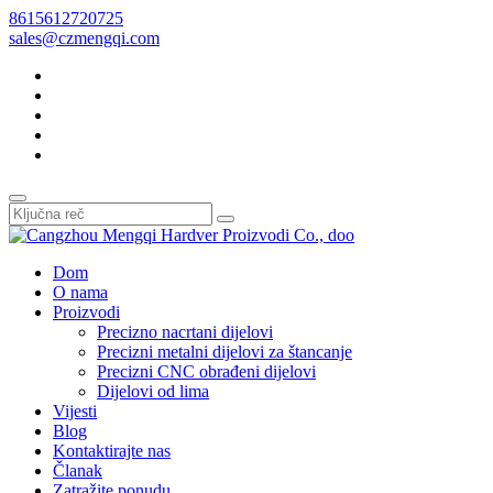
8615612720725
sales@czmengqi.com
Dom
O nama
Proizvodi
Precizno nacrtani dijelovi
Precizni metalni dijelovi za štancanje
Precizni CNC obrađeni dijelovi
Dijelovi od lima
Vijesti
Blog
Kontaktirajte nas
Članak
Zatražite ponudu