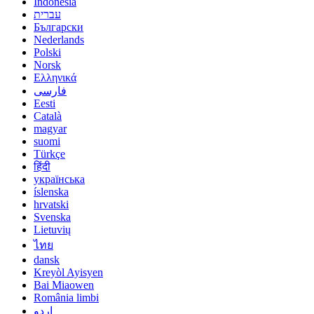
Indonesia
עברית
Български
Nederlands
Polski
Norsk
Ελληνικά
فارسی
Eesti
Català
magyar
suomi
Türkçe
हिंदी
українська
íslenska
hrvatski
Svenska
Lietuvių
ไทย
dansk
Kreyòl Ayisyen
Bai Miaowen
România limbi
اردو