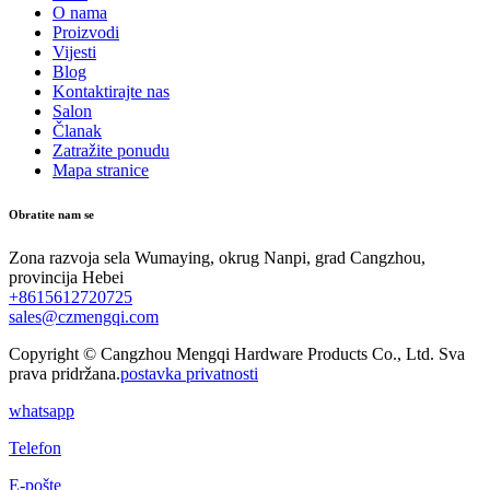
O nama
Proizvodi
Vijesti
Blog
Kontaktirajte nas
Salon
Članak
Zatražite ponudu
Mapa stranice
Obratite nam se
Zona razvoja sela Wumaying, okrug Nanpi, grad Cangzhou,
provincija Hebei
+8615612720725
sales@czmengqi.com
Copyright © Cangzhou Mengqi Hardware Products Co., Ltd. Sva
prava pridržana.
postavka privatnosti
whatsapp
Telefon
E-pošte